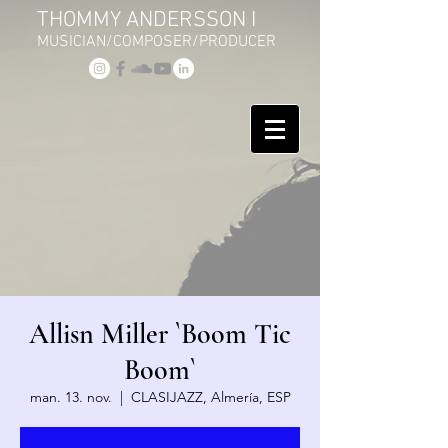
THOMMY ANDERSSON I
MUSICIAN/COMPOSER/PRODUCER
Allisn Miller `Boom Tic
Boom`
man. 13. nov.
  |  
CLASIJAZZ, Almería, ESP