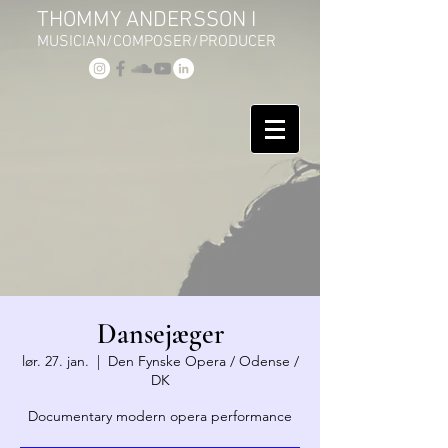
THOMMY ANDERSSON I
MUSICIAN/COMPOSER/PRODUCER
Dansejæger
lør. 27. jan.
  |  
Den Fynske Opera / Odense /
DK
Documentary modern opera performance