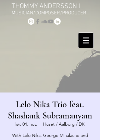
THOMMY ANDERSSON I
MUSICIAN/COMPOSER/PRODUCER
Lelo Nika Trio feat.
Shashank Subramanyam
lør. 04. nov.
  |  
Huset / Aalborg / DK
With Lelo Nika, George Mihalache and