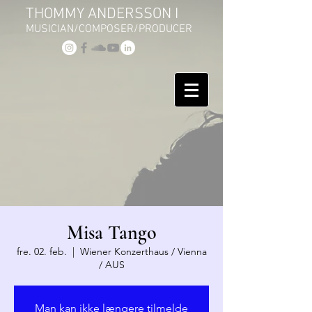
THOMMY ANDERSSON I
MUSICIAN/COMPOSER/PRODUCER
Misa Tango
fre. 02. feb.
  |  
Wiener Konzerthaus / Vienna
/ AUS
Man kan ikke længere tilmelde